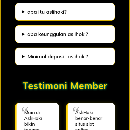
apa itu aslihoki?
apa keunggulan aslihoki?
Minimal deposit aslihoki?
Testimoni Member
Main di
AsliHoki
AsliHoki
benar-benar
bikin
situs slot
tenang.
online