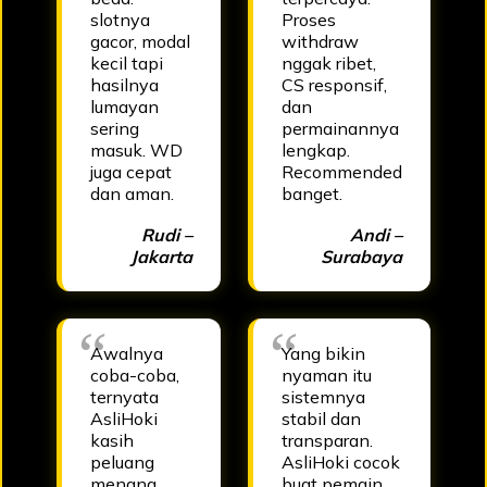
slotnya
Proses
gacor, modal
withdraw
kecil tapi
nggak ribet,
hasilnya
CS responsif,
lumayan
dan
sering
permainannya
masuk. WD
lengkap.
juga cepat
Recommended
dan aman.
banget.
Rudi –
Andi –
Jakarta
Surabaya
Awalnya
Yang bikin
coba-coba,
nyaman itu
ternyata
sistemnya
AsliHoki
stabil dan
kasih
transparan.
peluang
AsliHoki cocok
menang
buat pemain