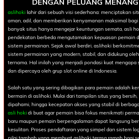
DENGAN PELUANG MENANG 
aslihoki
lahir dari sebuah visi sederhana: menciptakan sit
aman, adil, dan memberikan kenyamanan maksimal bagi 
banyak situs hanya mengejar keuntungan semata, asli ho
pendekatan berbeda mengutamakan kepuasan pemain da
sistem permainan. Sejak awal berdiri, aslihoki berkomi
sistem permainan yang modern, stabil, dan didukung ole
ternama. Hal inilah yang menjadi pondasi kuat mengapa si
dan dipercaya oleh grup slot online di Indonesia.
Salah satu yang sering dibagikan para pemain adalah k
bermain di aslihoki. Mulai dari tampilan situs yang bersi
dipahami, hingga kecepatan akses yang stabil di berba
asli hoki
di buat agar pemain bisa fokus menikmati perm
baru maupun pemain berpengalaman dapat langsung ber
kesulitan. Proses pendaftaran yang simpel dan sistem lo
nilai tambah yang membuat aslihoki terasa ramah bagi 